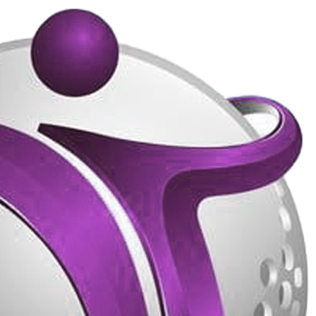
پرش
به
محتوا