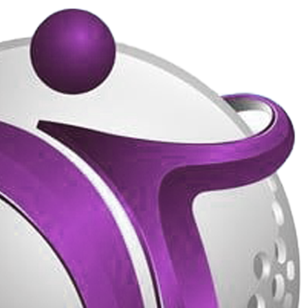
پرش
به
محتوا