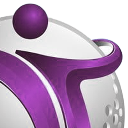
پرش
به
محتوا